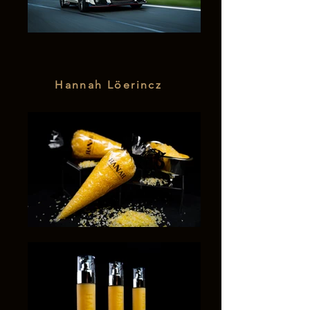
Hannah Löerincz